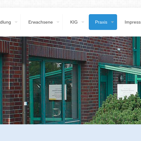
dlung
Erwachsene
KIG
Praxis
Impres