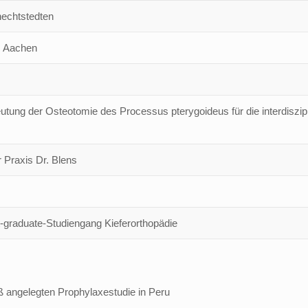
echtstedten
H Aachen
ung der Osteotomie des Processus pterygoideus für die interdiszipl
r Praxis Dr. Blens
t-graduate-Studiengang Kieferorthopädie
oß angelegten Prophylaxestudie in Peru