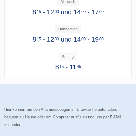
Mittwoch
8
- 12
und 14
- 17
15
00
00
00
Donnerstag
8
- 12
und 14
- 19
15
00
00
00
Freitag
8
- 11
15
45
Hier können Sie den Anamnesebogen im Browser herunterladen,
bequem zu Hause oder am Computer ausfüllen und uns per E-Mail
zusenden: